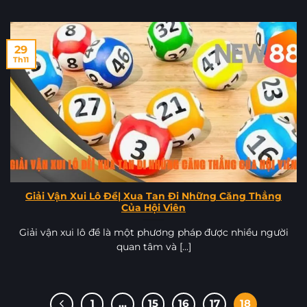
29
Th11
Giải Vận Xui Lô Đề| Xua Tan Đi Những Căng Thẳng
Của Hội Viên
Giải vận xui lô đề là một phương pháp được nhiều người
quan tâm và [...]
1
…
15
16
17
18