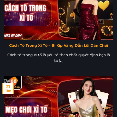
Cách Tố Trong Xì Tố – Bí Kíp Vàng Dẫn Lối Dân Chơi
Cách tố trong xì tố là yếu tố then chốt quyết định bạn là
kẻ [...]
21
Th9