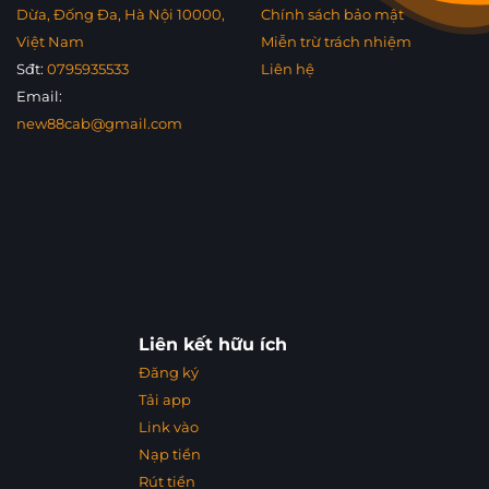
Dừa, Đống Đa, Hà Nội 10000,
Chính sách bảo mật
Việt Nam
Miễn trừ trách nhiệm
Sđt:
0795935533
Liên hệ
Email:
new88cab@gmail.com
Liên kết hữu ích
Đăng ký
Tải app
Link vào
Nạp tiền
Rút tiền