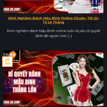
Kinh Nghiệm Đánh Mậu Binh Online Chuẩn, Tối Ưu
Tỷ Lệ Thắng
Kinh nghiệm đánh Mậu Binh online luôn là yếu tố quyết
định để người chơi [...]
27
Th9