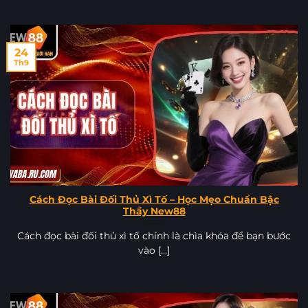
24
Th9
Cách Đọc Bài Đối Thủ Xì Tố – Học Mẹo Chuẩn Bậc
Thầy New88
Cách đọc bài đối thủ xì tố chính là chìa khóa để bạn bước
vào [...]