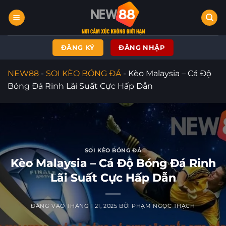
Bỏ
qua
nội
dung
ĐĂNG KÝ
ĐĂNG NHẬP
NEW88
-
SOI KÈO BÓNG ĐÁ
-
Kèo Malaysia – Cá Độ
Bóng Đá Rinh Lãi Suất Cực Hấp Dẫn
SOI KÈO BÓNG ĐÁ
Kèo Malaysia – Cá Độ Bóng Đá Rinh
Lãi Suất Cực Hấp Dẫn
ĐĂNG VÀO
THÁNG 1 21, 2025
BỞI
PHẠM NGỌC THẠCH