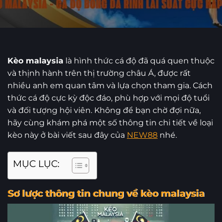
Kèo malaysia
là hình thức cá độ đã quá quen thuộc
và thịnh hành trên thị trường châu Á, được rất
nhiều anh em quan tâm và lựa chọn tham gia. Cách
thức cá độ cực kỳ độc đáo, phù hợp với mọi độ tuổi
và đối tượng hội viên. Không để bạn chờ đợi nữa,
hãy cùng khám phá một số thông tin chi tiết về loại
kèo này ở bài viết sau đây của
NEW88
nhé.
MỤC LỤC:
Sơ lược thông tin chung về kèo malaysia