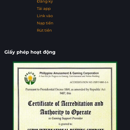
Đăng ký
Tải app
Link vào
Nạp tiền
Rút tiền
Giấy phép hoạt động