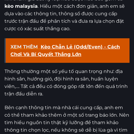
kèo malaysia
. Hiểu một cách đơn giản, anh em sẽ
dựa vào các thông tin, thông số được cung cấp
trước trận đấu để phân tích và đưa ra lựa chọn đặt
cược có xác suất thắng cao.
XEM THÊM
Kèo Chẵn Lẻ (Odd/Even) - Cách
Chơi Và Bí Quyết Thắng Lớn
Thông thường một số yếu tố quan trọng như: địa
hình sân, hướng gió, đội hình ra sân, huấn luyện
viên,…. Tất cả đều có đóng góp rất lớn đến quá trình
trận đấu diễn ra.
Bên cạnh thông tin mà nhà cái cung cấp, anh em
có thể tham khảo thêm ở một số trang báo lớn. Nên
tìm hiểu nguồn tin thật kỹ lưỡng để tham khảo
thông tin chọn lọc, nếu không sẽ dễ bị lùa gà vì tìm