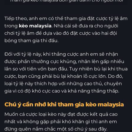
Tham gia kèo malaysia đơn giản dành cho người mới
Tiếp theo, anh em có thể tham gia đặt cược tỷ lệ âm
trong
kèo malaysia
. Nhà cái sẽ đưa ra cho người
chơi tỷ lệ âm để dựa vào đó đặt cược vào hai đội
bóng tham gia thi đấu.
Đối với tỷ lệ này, khi thắng cược anh em sẽ nhận
được phần thưởng cực khủng, nhân lên gấp nhiều
lần so với tiền vốn ban đầu. Tuy nhiên bù lại khi thua
cược, bạn cũng phải bù lại khoản lỗ cực lớn. Do đó,
loại tỷ lệ này thích hợp với những cao thủ, chuyên
gia vì có độ khó cực cao và khả năng thắng thấp.
Chú ý cần nhớ khi tham gia kèo malaysia
Muốn cá cược loại kèo này đạt được kết quả cao
nhất và không gặp phải khó khăn gì thì anh em
đừng quên nắm chắc một số chú ý sau đây.