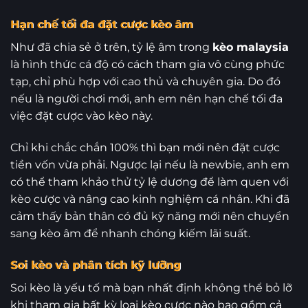
Hạn chế tối đa đặt cược kèo âm
Như đã chia sẻ ở trên, tỷ lệ âm trong
kèo malaysia
là hình thức cá độ có cách tham gia vô cùng phức
tạp, chỉ phù hợp với cao thủ và chuyên gia. Do đó
nếu là người chơi mới, anh em nên hạn chế tối đa
việc đặt cược vào kèo này.
Chỉ khi chắc chắn 100% thì bạn mới nên đặt cược
tiền vốn vừa phải. Ngược lại nếu là newbie, anh em
có thể tham khảo thử tỷ lệ dương để làm quen với
kèo cược và nâng cao kinh nghiệm cá nhân. Khi đã
cảm thấy bản thân có đủ kỹ năng mới nên chuyển
sang kèo âm để nhanh chóng kiếm lãi suất.
Soi kèo và phân tích kỹ lưỡng
Soi kèo là yếu tố mà bạn nhất định không thể bỏ lỡ
khi tham gia bất kỳ loại kèo cược nào bao gồm cả