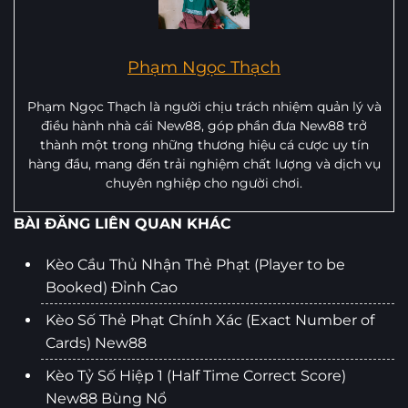
Phạm Ngọc Thạch
Phạm Ngọc Thạch là người chịu trách nhiệm quản lý và
điều hành nhà cái New88, góp phần đưa New88 trở
thành một trong những thương hiệu cá cược uy tín
hàng đầu, mang đến trải nghiệm chất lượng và dịch vụ
chuyên nghiệp cho người chơi.
BÀI ĐĂNG LIÊN QUAN KHÁC
Kèo Cầu Thủ Nhận Thẻ Phạt (Player to be
Booked) Đỉnh Cao
Kèo Số Thẻ Phạt Chính Xác (Exact Number of
Cards) New88
Kèo Tỷ Số Hiệp 1 (Half Time Correct Score)
New88 Bùng Nổ