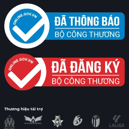
Thương hiệu tài trợ