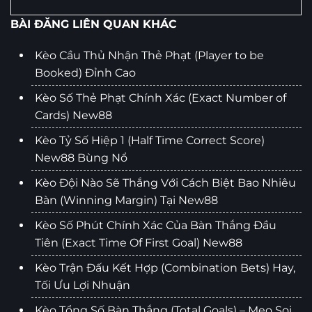
BÀI ĐĂNG LIÊN QUAN KHÁC
Kèo Cầu Thủ Nhận Thẻ Phạt (Player to be
Booked) Đỉnh Cao
Kèo Số Thẻ Phạt Chính Xác (Exact Number of
Cards) New88
Kèo Tỷ Số Hiệp 1 (Half Time Correct Score)
New88 Bùng Nổ
Kèo Đội Nào Sẽ Thắng Với Cách Biệt Bao Nhiêu
Bàn (Winning Margin) Tại New88
Kèo Số Phút Chính Xác Của Bàn Thắng Đầu
Tiên (Exact Time Of First Goal) New88
Kèo Trận Đấu Kết Hợp (Combination Bets) Hay,
Tối Ưu Lợi Nhuận
Kèo Tổng Số Bàn Thắng (Total Goals) – Mẹo Soi