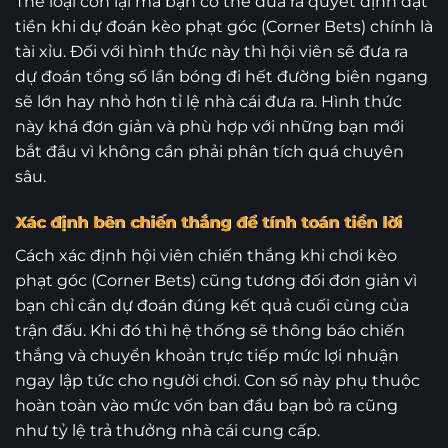
Thể loại còn lại mà bạn có thể đưa ra quyết định đặt
tiền khi dự đoán kèo phạt góc (Corner Bets) chính là
tài xỉu. Đối với hình thức này thì hội viên sẽ đưa ra
dự đoán tổng số lần bóng đi hết đường biên ngang
sẽ lớn hay nhỏ hơn tỉ lệ nhà cái đưa ra. Hình thức
này khá đơn giản và phù hợp với những bạn mới
bắt đầu vì không cần phải phân tích quá chuyên
sâu.
Xác định bên chiến thắng để tính toán tiền lời
Cách xác định hội viên chiến thắng khi chơi kèo
phạt góc (Corner Bets) cũng tương đối đơn giản vì
bạn chỉ cần dự đoán đúng kết quả cuối cùng của
trận đấu. Khi đó thì hệ thống sẽ thông báo chiến
thắng và chuyển khoản trực tiếp mức lợi nhuận
ngay lập tức cho người chơi. Con số này phụ thuộc
hoàn toàn vào mức vốn ban đầu bạn bỏ ra cũng
như tỷ lệ trả thưởng nhà cái cung cấp.