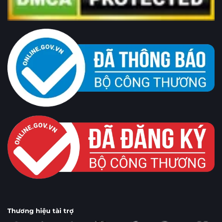
Thương hiệu tài trợ