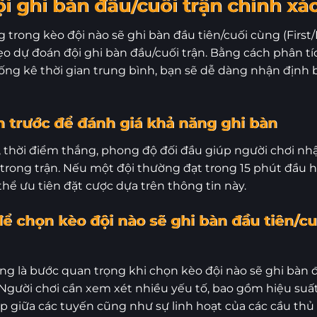
i ghi bàn đầu/cuối trận chính xá
 trong kèo đội nào sẽ ghi bàn đầu tiên/cuối cùng (First/
 dự đoán đội ghi bàn đầu/cuối trận. Bằng cách phân tíc
ống kê thời gian trung bình, bạn sẽ dễ dàng nhận định
n trước để đánh giá khả năng ghi bàn
 thời điểm thắng, phong độ đối đầu giúp người chơi nh
ong trận. Nếu một đội thường đạt trong 15 phút đầu ho
hể ưu tiên đặt cược dựa trên thông tin này.
ể chọn kèo đội nào sẽ ghi bàn đầu tiên/cuố
g là bước quan trọng khi chọn kèo đội nào sẽ ghi bàn 
. Người chơi cần xem xét nhiều yếu tố, bao gồm hiệu suất 
p giữa các tuyến cũng như sự linh hoạt của các cầu thủ