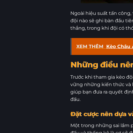
Ngoài hiệu suất tấn công, 
đội nào sẽ ghi bàn đầu ti
thắng, trong khi đội có th
XEM THÊM
Kèo Châu 
Những điều nên 
Trước khi tham gia kèo đội
vững những kiến thức và l
giúp bạn đưa ra quyết định
đấu.
Đặt cược nên dựa và
Một trong những sai lầm ph
đấu và thống kê là cơ sở đ