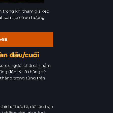
an trọng khi tham gia kèo
đạt sớm sẽ có xu hướng
ew88
bàn đầu/cuối
Score), người chơi cần nắm
ưởng đến tỷ số thắng sẽ
n thắng trong từng trận
hích. Thực tế, dữ liệu trận
cú thắng, thời gian, khả