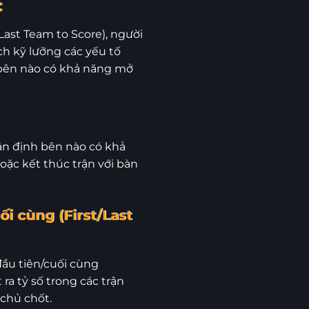
c
Last Team to Score), người
h kỹ lưỡng các yếu tố
 bên nào có khả năng mở
ận định bên nào có khả
ặc kết thúc trận với bàn
i cùng (First/Last
đầu tiên/cuối cùng
ra tỷ số trong các trận
 chủ chốt.