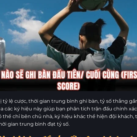
 tỷ lệ cược, thời gian trung bình ghi bàn, tỷ số thắng 
a các ký hiệu này giúp bạn phân tích trận đấu chính xác
ó thể chỉ bên chủ nhà, ký hiệu khác thể hiện đội khách, 
hời gian trung bình đạt tỷ số.