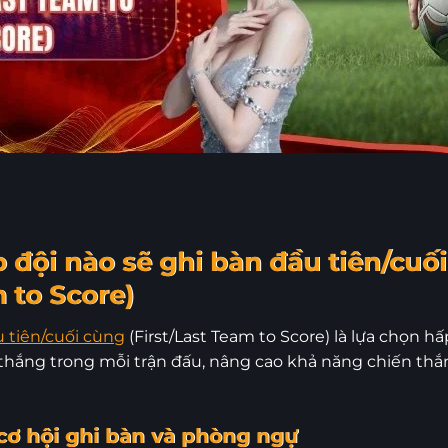
 đội nào sẽ ghi bàn đầu tiên/cuố
m to Score)
u tiên/cuối cùng
(First/Last Team to Score) là lựa chọn h
thắng trong mỗi trận đấu, nâng cao khả năng chiến thắn
cơ hội ghi bàn và phòng ngự