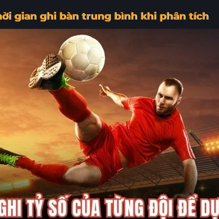
ời gian ghi bàn trung bình khi phân tích