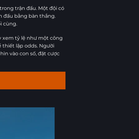
rong trận đấu. Một đội có
ận đấu bằng bàn thắng.
i cùng.
hãy xem tỷ lệ như một công
ể thiết lập odds. Người
nhìn vào con số, đặt cược