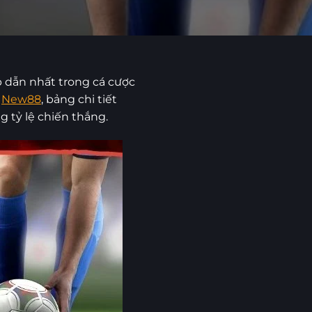
ấp dẫn nhất trong cá cược
i
New88
, bảng chi tiết
g tỷ lệ chiến thắng.