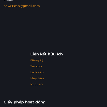
new88cab@gmail.com
Liên kết hữu ích
Đăng ký
Tải app
Link vào
Nạp tiền
Rút tiền
Giấy phép hoạt động