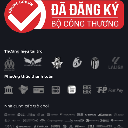
Thương hiệu tài trợ
Phương thức thanh toán
Nhà cung cấp trò chơi