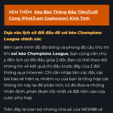
XEM THÊM
Kèo Bàn Thắng Đầu Tiên/Cuối
Cùng (First/Last Goalscorer) Kịch Tính
Dựa vào lịch sử đối đầu để soi kèo Champions
League chính xác
Bên cạnh trình độ đội bóng và phong độ cầu thủ thì
khi
soi kèo Champions League
, bạn cũng cần chú
ý đến lịch sử đối đầu giữa 2 đội. Bạn có thể theo dõi
thông tin về kết quả thi đấu trước đây của 2 đội
thông qua Internet. Chỉ cần nhập tên các đội, các
bài báo sẽ hiện ra, nhiệm vụ của bạn là tổng hợp các
thông tin này lại để phân tích, từ đó đưa ra những
nhận định, phán đoán tốt nhất và đặt tiền vào cửa
cược phù hợp.
Trên đây là toàn bộ những chia sẻ của NEW88 về