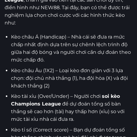
điển hình như NEW88. Tại đây, bạn có thể được trải
nghiệm lựa chọn chơi cược với các hình thức kèo
như:
Kèo châu Á (Handicap) – Nhà cái sẽ đưa ra mức
chấp nhất định dựa trên sự chênh lệch trình độ
giữa hai độ bóng và người chơi cần dự đoán theo
mức chấp đó.
Kèo châu Âu (1X2) – Loại kèo đơn giản với 3 lựa
chọn: đội chủ nhà thắng (1), ha đội hòa (X) và đội
khách thắng (2)
Kèo tài xỉu (Over/Under) – Người chơi
soi kèo
Champions League
để dự đoán tổng số bàn
thắng sẽ cao hơn (tài) hay thấp hơn (xỉu) so với
mức tài xỉu nhà cái đưa ra.
Kèo tỉ số (Correct score) – Bạn dự đoán tổng số