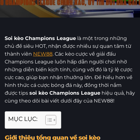
Soi kèo Champions League
là một trong những
chủ đề siêu HOT, nhận được nhiều sự quan tâm từ
thành viên
NEW88
. Các kèo cược về giải đấu
Champions League luôn hấp dẫn người chơi nhờ
những diễn biến kịch tính, cùng với đó là tỷ lệ cược
cực cao, giúp bạn nhận thưởng lớn. Để hiểu hơn về
hình thức cá cược bóng đá này, đồng thời nắm
được tips
soi kèo Champions League
hiệu quả, hãy
cùng theo dõi bài viết dưới đây của NEW88!
MỤC LỤC:
Giới thiệu tổng quan về soi kèo