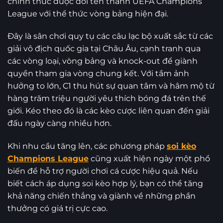
chính thức được đổi tên thành UEFA Champions
League với thể thức vòng bảng hiện đại.
Đây là sân chơi quy tụ các câu lạc bộ xuất sắc từ các
giải vô địch quốc gia tại Châu Âu, cạnh tranh qua
các vòng loại, vòng bảng và knock-out để giành
quyền tham gia vòng chung kết. Với tầm ảnh
hưởng to lớn, C1 thu hút sự quan tâm và hâm mộ từ
hàng trăm triệu người yêu thích bóng đá trên thế
giới. Kéo theo đó là các kèo cược liên quan đến giải
đấu ngày càng nhiều hơn.
Khi nhu cầu tăng lên, các phương pháp
soi kèo
Champions League
cũng xuất hiện ngày một phổ
biến để hỗ trợ người chơi cá cược hiệu quả. Nếu
biết cách áp dụng soi kèo hợp lý, bạn có thể tăng
khả năng chiến thắng và giành về những phần
thưởng có giá trị cực cao.