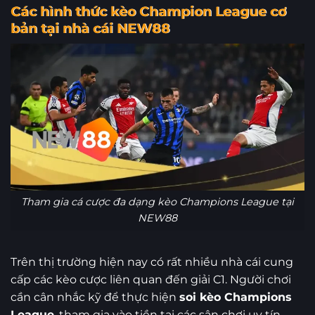
Các hình thức kèo Champion League cơ
bản tại nhà cái NEW88
Tham gia cá cược đa dạng kèo Champions League tại
NEW88
Trên thị trường hiện nay có rất nhiều nhà cái cung
cấp các kèo cược liên quan đến giải C1. Người chơi
cần cân nhắc kỹ để thực hiện
soi kèo Champions
League
, tham gia vào tiền tại các sân chơi uy tín,