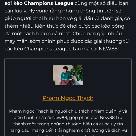
soi kèo Champions League
cùng một số điều bạn
cần lưu ý. Hy vọng rằng những thông tin trên sẽ
giúp người chơi hiểu hơn về giải đấu C1 danh giá, có
thêm nhiều kiến thức để chơi cược các kèo bóng
đá một cách hiệu quả nhất. Chúc bạn gặp nhiều
may mắn, sớm chinh phục được các giải thưởng từ
các kèo Champions League tại nhà cái NEW88!
Phạm Ngọc Thạch
Phạm Ngọc Thạch là người chịu trách nhiệm quản lý và
điều hành nhà cái New88, góp phần đưa New88 trở
thành một trong những thương hiệu cá cược uy tín
hàng đầu, mang đến trải nghiệm chất lượng và dịch vụ