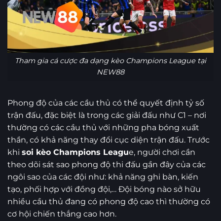
Tham gia cá cược đa dạng kèo Champions League tại
NEW88
Phong độ của các cầu thủ có thể quyết định tỷ số
trận đấu, đặc biệt là trong các giải đấu như C1 – nơi
thường có các cầu thủ với những pha bóng xuất
thần, có khả năng thay đổi cục diện trận đấu. Trước
khi
soi kèo Champions Leagu
e, người chơi cần
theo dõi sát sao phong độ thi đấu gần đây của các
ngôi sao của các đội như: khả năng ghi bàn, kiến
tạo, phối hợp với đồng đội,… Đội bóng nào sở hữu
nhiều cầu thủ đang có phong độ cao thì thường có
cơ hội chiến thắng cao hơn.