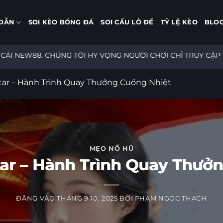
DẪN
SOI KÈO BÓNG ĐÁ
SOI CẦU LÔ ĐỀ
TỶ LỆ KÈO
BLO
CHÚNG TÔI HY VỌNG NGƯỜI CHƠI CHỈ TRUY CẬP CÁC LINK TẠI 
tar – Hành Trình Quay Thưởng Cuồng Nhiệt
MẸO NỔ HŨ
ar – Hành Trình Quay Thưở
ĐĂNG VÀO
THÁNG 9 10, 2025
BỞI
PHẠM NGỌC THẠCH