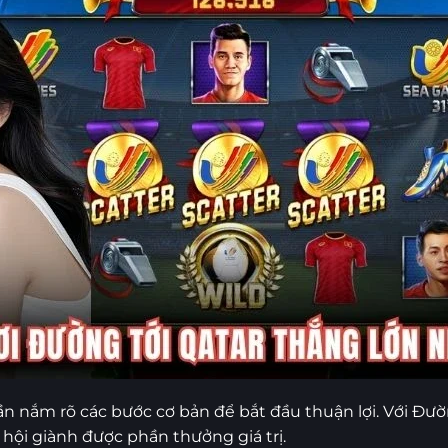
n nắm rõ các bước cơ bản để bắt đầu thuận lợi. Với Đườn
 hội giành được phần thưởng giá trị.