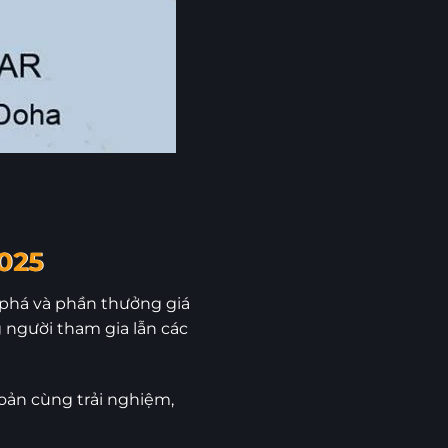
2025
 phá và phần thưởng giá
 người tham gia lẫn các
oản cùng trải nghiệm,