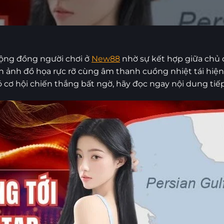
cộng đồng người chơi ở
New88
nhờ sự kết hợp giữa chủ 
h ảnh đồ họa rực rỡ cùng âm thanh cuồng nhiệt tái hiệ
 cơ hội chiến thắng bất ngờ, hãy đọc ngay nội dung tiếp