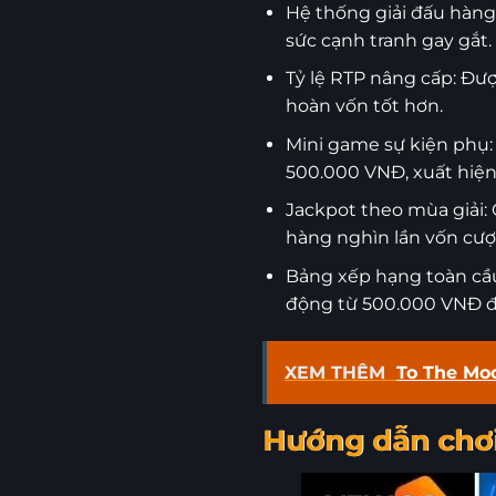
Hệ thống giải đấu hàng 
sức cạnh tranh gay gắt.
Tỷ lệ RTP nâng cấp: Đượ
hoàn vốn tốt hơn.
Mini game sự kiện phụ:
500.000 VNĐ, xuất hiện
Jackpot theo mùa giải:
hàng nghìn lần vốn cượ
Bảng xếp hạng toàn cầu
động từ 500.000 VNĐ đ
XEM THÊM
To The Moo
Hướng dẫn chơi