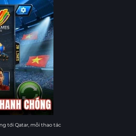
g tới Qatar, mỗi thao tác