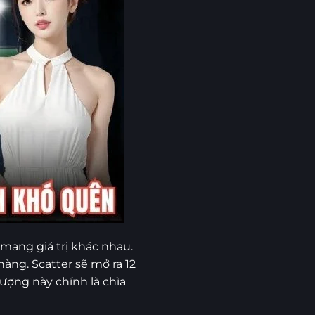
 mang giá trị khác nhau.
àng. Scatter sẽ mở ra 12
tượng này chính là chìa