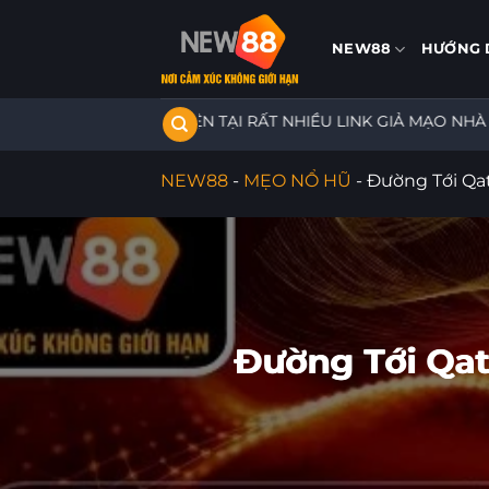
Bỏ
qua
NEW88
HƯỚNG 
nội
dung
🔊🔊🔊 HIỆN TẠI RẤT NHIỀU LINK GIẢ MẠO NHÀ CÁI NEW88. 
NEW88
-
MẸO NỔ HŨ
-
Đường Tới Qa
Đường Tới Qat