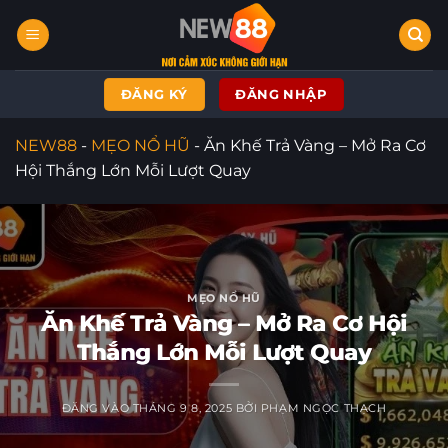
Bỏ
qua
nội
dung
ĐĂNG KÝ
ĐĂNG NHẬP
NEW88
-
MẸO NỔ HŨ
-
Ăn Khế Trả Vàng – Mở Ra Cơ
Hội Thắng Lớn Mỗi Lượt Quay
MẸO NỔ HŨ
Ăn Khế Trả Vàng – Mở Ra Cơ Hội
Thắng Lớn Mỗi Lượt Quay
ĐĂNG VÀO
THÁNG 9 8, 2025
BỞI
PHẠM NGỌC THẠCH