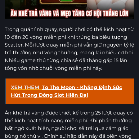
Trong quá trình quay, người chơi có thể kích hoạt từ
10 đến 20 vòng miễn phí khi trúng ba biểu tượng
Scatter. Mỗi lượt quay miễn phí vẫn giữ nguyên tỷ lệ
trả thưởng như vòng thường, mang lại nhiều cơ hội.
Nhiều game thủ từng chia sẻ đã thắng gấp 15 lần
tổng vốn nhờ chuỗi vòng miễn phí này.
XEM THÊM
To The Moon - Khẳng Định Sức
Hút Trong Dòng Slot Hiện Đại
Ăn khế trả vàng được thiết kế trong 25 lượt quay có
thể kích hoạt tính năng miễn phí. Khi phần thưởng
bất ngờ xuất hiện, người chơi sẽ trải qua cảm giác
bùng nổ thú vị. Chính sự hấp dẫn này đã biến vòng