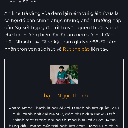
thưởng kỷ lục.
Ăn khế trả vàng vừa đem lại niềm vui giải trí vừa là
cơ hội để bạn chinh phục những phần thưởng hấp
dẫn. Sự kết hợp giữa cốt truyện quen thuộc và cơ
chế trả thưởng hiện đại đã làm nên sức hút đặc
biệt. Nhanh tay đăng ký tham gia New88 để cảm
nhận trọn vẹn sức hút và
Rút thẻ cào
liền tay.
Phạm Ngọc Thạch
Phạm Ngọc Thạch là người chịu trách nhiệm quản lý và
điều hành nhà cái New88, góp phần đưa New88 trở
thành một trong những thương hiệu cá cược uy tín
hàng đầu, mang đến trải nghiệm chất lượng và dịch vụ