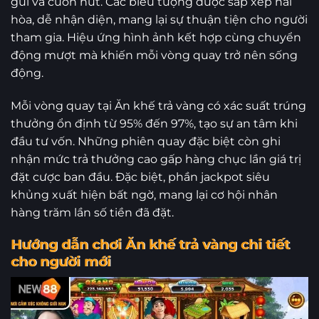
gũi và cuốn hút. Các biểu tượng được sắp xếp hài
hòa, dễ nhận diện, mang lại sự thuận tiện cho người
tham gia. Hiệu ứng hình ảnh kết hợp cùng chuyển
động mượt mà khiến mỗi vòng quay trở nên sống
động.
Mỗi vòng quay tại Ăn khế trả vàng có xác suất trúng
thưởng ổn định từ 95% đến 97%, tạo sự an tâm khi
đầu tư vốn. Những phiên quay đặc biệt còn ghi
nhận mức trả thưởng cao gấp hàng chục lần giá trị
đặt cược ban đầu. Đặc biệt, phần jackpot siêu
khủng xuất hiện bất ngờ, mang lại cơ hội nhân
hàng trăm lần số tiền đã đặt.
Hướng dẫn chơi Ăn khế trả vàng chi tiết
cho người mới