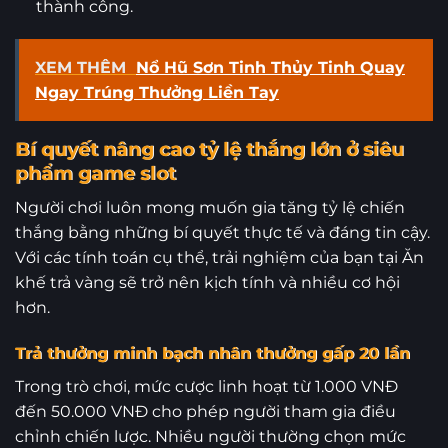
thành công.
XEM THÊM
Nổ Hũ Sơn Tinh Thủy Tinh Quay
Ngay Trúng Thưởng Liền Tay
Bí quyết nâng cao tỷ lệ thắng lớn ở siêu
phẩm game slot
Người chơi luôn mong muốn gia tăng tỷ lệ chiến
thắng bằng những bí quyết thực tế và đáng tin cậy.
Với các tính toán cụ thể, trải nghiệm của bạn tại Ăn
khế trả vàng sẽ trở nên kịch tính và nhiều cơ hội
hơn.
Trả thưởng minh bạch nhân thưởng gấp 20 lần
Trong trò chơi, mức cược linh hoạt từ 1.000 VNĐ
đến 50.000 VNĐ cho phép người tham gia điều
chỉnh chiến lược. Nhiều người thường chọn mức