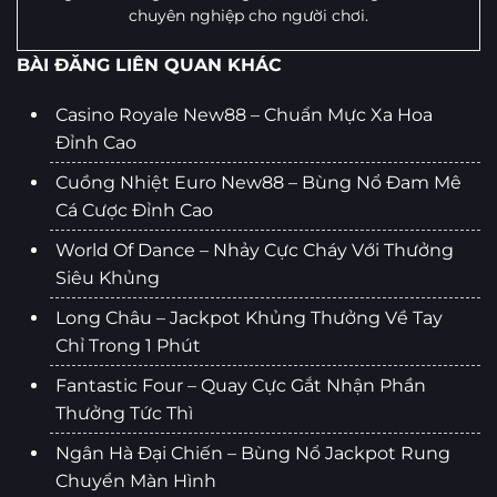
chuyên nghiệp cho người chơi.
BÀI ĐĂNG LIÊN QUAN KHÁC
Casino Royale New88 – Chuẩn Mực Xa Hoa
Đỉnh Cao
Cuồng Nhiệt Euro New88 – Bùng Nổ Đam Mê
Cá Cược Đỉnh Cao
World Of Dance – Nhảy Cực Cháy Với Thưởng
Siêu Khủng
Long Châu – Jackpot Khủng Thưởng Về Tay
Chỉ Trong 1 Phút
Fantastic Four – Quay Cực Gắt Nhận Phần
Thưởng Tức Thì
Ngân Hà Đại Chiến – Bùng Nổ Jackpot Rung
Chuyển Màn Hình