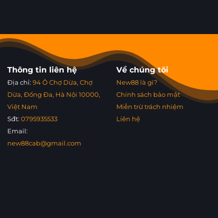
Thông tin liên hệ
Về chúng tôi
Địa chỉ:
94 Ô Chợ Dừa, Chợ
New88 là gì?
Dừa, Đống Đa, Hà Nội 10000,
Chính sách bảo mật
Việt Nam
Miễn trừ trách nhiệm
Sđt:
0795935533
Liên hệ
Email:
new88cab@gmail.com