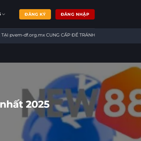
ĐĂNG KÝ
ĐĂNG NHẬP
G
df.org.mx CUNG CẤP ĐỂ TRÁNH BỊ LỪA ĐẢO 🔊🔊🔊
 nhất 2025