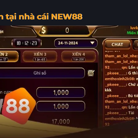
ên tại nhà cái NEW88