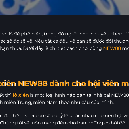
hơi lô đề phổ biến, trong đó người chơi chủ yếu chọn từ
ác số đó sẽ về. Nếu tất cả đều về bạn sẽ được đổi thưởng
bạn thua. Dưới đây là chi tiết cách chơi cùng
NEW88
mời
ô xiên NEW88 dành cho hội viên m
ết thì
lô xiên
là một loại hình hấp dẫn tại nhà cái NEW88
nh miền Trung, miền Nam theo nhu cầu của mình.
c đánh 2 – 3 – 4 con sẽ có tỷ lệ khác nhau cho nên hội v
. Chúng tôi sẽ luôn mang đến cho bạn những cơ hội đổi th