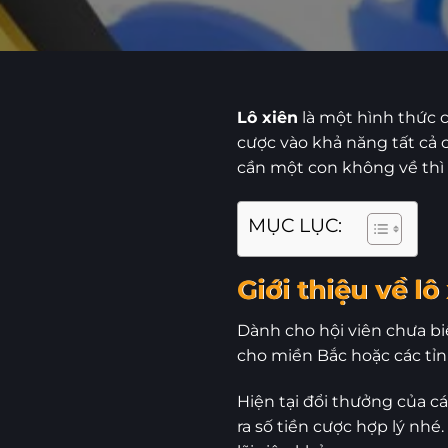
Lô xiên
là một hình thức c
cược vào khả năng tất cả c
cần một con không về thì 
MỤC LỤC:
Giới thiệu về l
Dành cho hội viên chưa bi
cho miền Bắc hoặc các tỉ
Hiện tại đổi thưởng của cá
ra số tiền cược hợp lý nhé