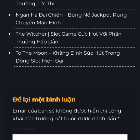
Thưởng Tức Thì
Ngân Hà Đại Chiến – Bùng Nổ Jackpot Rung
Chuyển Màn Hình
The Witcher | Slot Game Cực Hot Với Phần
Thưởng Hấp Dẫn
To The Moon – Khẳng Định Sức Hút Trong
Dòng Slot Hiện Đại
Để lại một bình luận
Email của bạn sẽ không được hiển thị công
khai.
Các trường bắt buộc được đánh dấu
*
Bình luận
*