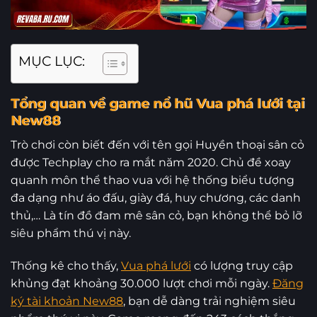
MỤC LỤC:
Tổng quan về game nổ hũ Vua phá lưới tại
New88
Trò chơi còn biết đến với tên gọi Huyền thoại sân cỏ
được Techplay cho ra mắt năm 2020. Chủ đề xoay
quanh môn thể thao vua với hệ thống biểu tượng
đa dạng như áo đấu, giày đá, huy chương, các danh
thủ,… Là tín đồ đam mê sân cỏ, bạn không thể bỏ lỡ
siêu phẩm thú vị này.
Thống kê cho thấy,
Vua phá lưới
có lượng truy cập
khủng đạt khoảng 30.000 lượt chơi mỗi ngày.
Đăng
ký tài khoản New88
, bạn dễ dàng trải nghiệm siêu