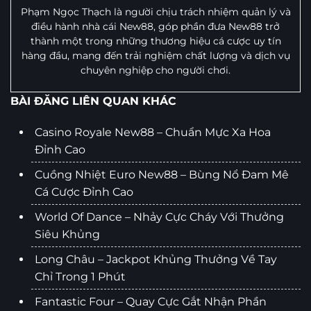
Phạm Ngọc Thạch là người chịu trách nhiệm quản lý và
điều hành nhà cái New88, góp phần đưa New88 trở
thành một trong những thương hiệu cá cược uy tín
hàng đầu, mang đến trải nghiệm chất lượng và dịch vụ
chuyên nghiệp cho người chơi.
BÀI ĐĂNG LIÊN QUAN KHÁC
Casino Royale New88 – Chuẩn Mực Xa Hoa
Đỉnh Cao
Cuồng Nhiệt Euro New88 – Bùng Nổ Đam Mê
Cá Cược Đỉnh Cao
World Of Dance – Nhảy Cực Cháy Với Thưởng
Siêu Khủng
Long Châu – Jackpot Khủng Thưởng Về Tay
Chỉ Trong 1 Phút
Fantastic Four – Quay Cực Gắt Nhận Phần