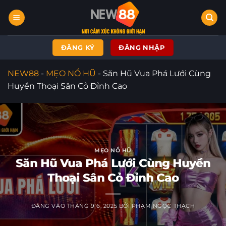
Bỏ
qua
nội
dung
ĐĂNG KÝ
ĐĂNG NHẬP
NEW88
-
MẸO NỔ HŨ
-
Săn Hũ Vua Phá Lưới Cùng
Huyền Thoại Sân Cỏ Đỉnh Cao
MẸO NỔ HŨ
Săn Hũ Vua Phá Lưới Cùng Huyền
Thoại Sân Cỏ Đỉnh Cao
ĐĂNG VÀO
THÁNG 9 6, 2025
BỞI
PHẠM NGỌC THẠCH