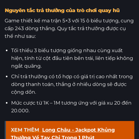
Nguyên tắc trả thưởng của trò chơi quay hũ
Game thiết kế ma trận 5×3 với 15 ô biểu tượng, cung
cấp 243 dòng thắng. Quy tắc trả thưởng được cụ
thể như sau:
Tối thiểu 3 biểu tượng giống nhau cùng xuất
hiện, tính từ cột đầu tiên bên trái, liên tiếp không
ngắt quãng.
Chỉ trả thưởng có tổ hợp có giá trị cao nhất trong
dòng thanh toán, thắng ở nhiều dòng sẽ được
cộng dồn.
Mức cược từ 1K – 1M tương ứng với giá xu 20 đến
20.000.
XEM THÊM
Long Châu - Jackpot Khủng
Thưởng Về Tay Chỉ Trong 1 Phút