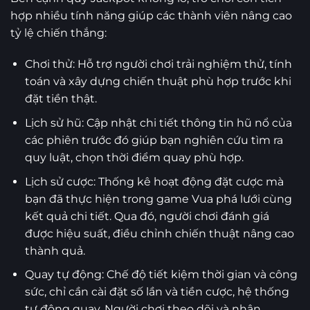
hợp nhiều tính năng giúp các thành viên nâng cao
tỷ lệ chiến thắng:
Chơi thử: Hỗ trợ người chơi trải nghiệm thử, tính
toán và xây dựng chiến thuật phù hợp trước khi
đặt tiền thật.
Lịch sử hũ: Cập nhật chi tiết thông tin hũ nổ của
các phiên trước đó giúp bạn nghiên cứu tìm ra
quy luật, chọn thời điểm quay phù hợp.
Lịch sử cược: Thống kê hoạt động đặt cược mà
bạn đã thực hiện trong game Vua phá lưới cùng
kết quả chi tiết. Qua đó, người chơi đánh giá
được hiệu suất, điều chỉnh chiến thuật nâng cao
thành quả.
Quay tự động: Chế độ tiết kiệm thời gian và công
sức, chỉ cần cài đặt số lần và tiền cược, hệ thống
tự động quay. Người chơi theo dõi và nhận