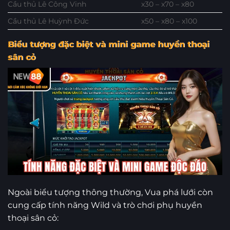
Cầu thủ Lê Công Vinh
x30 – x70 – x80
Cầu thủ Lê Huỳnh Đức
x50 – x80 – x100
Biểu tượng đặc biệt và mini game huyền thoại
sân cỏ
Ngoài biểu tượng thông thường, Vua phá lưới còn
cung cấp tính năng Wild và trò chơi phụ huyền
thoại sân cỏ: