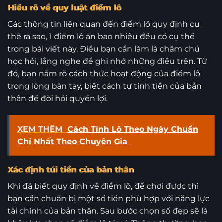
Hiểu rõ về quy luật điểm lô
Các thông tin liên quan đến điểm lô quy định cụ
thể ra sao, 1 điểm lô ăn bao nhiêu đều có cụ thể
trong bài viết này. Điều bạn cần làm là chăm chú
học hỏi, lắng nghe để ghi nhớ những điều trên. Từ
đó, bạn nắm rõ cách thức hoạt động của điểm lô
trong lòng bàn tay, biết cách tự tính tiền của bản
thân để đòi hỏi quyền lợi.
XEM THÊM
Cách Tính Lô Theo Ngày Chuẩn
Chỉ Nhất Theo Chuyên Gia
Xác định túi tiền của bản thân
Khi đã biết quy định về điểm lô, để chơi được thì
bạn cần chuẩn bị một số tiền phù hợp với năng lực
tài chính của bản thân. Sau bước chọn số đẹp sẽ là