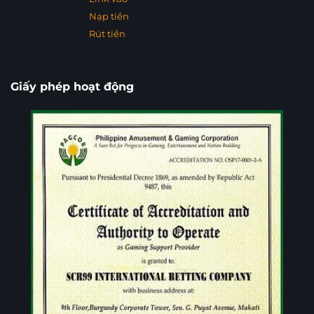
Nạp tiền
Rút tiền
Giấy phép hoạt động