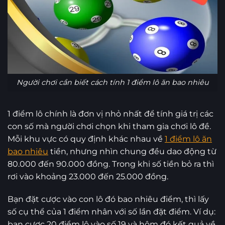
Người chơi cần biết cách tính 1 điểm lô ăn bao nhiêu
1 điểm lô chính là đơn vị nhỏ nhất để tính giá trị các
con số mà người chơi chọn khi tham gia chơi lô đề.
Mỗi khu vực có quy định khác nhau về
1 điểm lô ăn
bao nhiêu
tiền, nhưng nhìn chung đều dao động từ
80.000 đến 90.000 đồng. Trong khi số tiền bỏ ra thì
rơi vào khoảng 23.000 đến 25.000 đồng.
Bạn đặt cược vào con lô đó bao nhiêu điểm, thì lấy
số cụ thể của 1 điểm nhân với số lần đặt điểm. Ví dụ:
bạn cược 20 điểm lô vào số 19 và hôm đó kết quả về