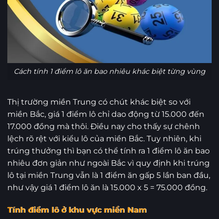
Cách tính 1 điểm lô ăn bao nhiêu khác biệt từng vùng
Thị trường miền Trung có chút khác biệt so với
miền Bắc, giá 1 điểm lô chỉ dao động từ 15.000 đến
17.000 đồng mà thôi. Điều nay cho thấy sự chênh
lệch rõ rệt với kiểu lô của miền Bắc. Tuy nhiên, khi
trúng thưởng thì bạn có thể tính ra 1 điểm lô ăn bao
nhiêu đơn giản như ngoài Bắc vì quy định khi trúng
lô tại miền Trung vẫn là 1 điểm ăn gấp 5 lần ban đầu,
như vậy giá 1 điểm lô ăn là 15.000 x 5 = 75.000 đồng.
Tính điểm lô ở khu vực miền Nam