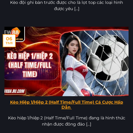
Kèo đội ghi bàn trước được cho là lọt top các loại hình
được yêu [...]
06
Th11
Kèo Hiệp 1/Hiệp 2 (Half Time/Full Time) Cá Cược Hấp
Dẫn
Kèo hiệp 1/hiệp 2 (Half Time/Full Time) đang là hình thức
nhận được đông đảo [...]