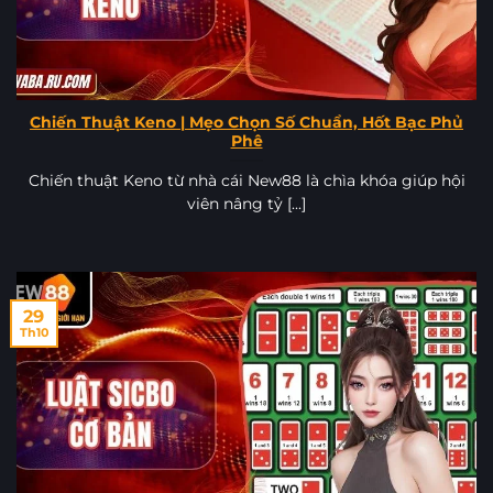
Chiến Thuật Keno | Mẹo Chọn Số Chuẩn, Hốt Bạc Phủ
Phê
Chiến thuật Keno từ nhà cái New88 là chìa khóa giúp hội
viên nâng tỷ [...]
29
Th10