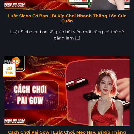
Luật Sicbo Cơ Bản | Bí Kíp Chơi Nhanh Thắng Lớn Cực
Cuốn
Luật Sicbo cơ bản sẽ giúp hội viên mới cũng có thể dễ
dàng làm [...]
28
Th10
Cách Chơi Pai Gow | Luật Chơi, Mẹo Hay, Bí Kíp Thắng