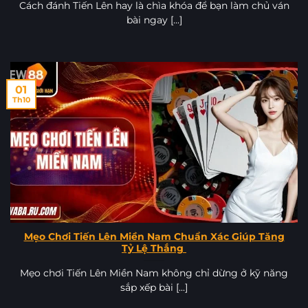
Cách đánh Tiến Lên hay là chìa khóa để bạn làm chủ ván
bài ngay [...]
01
Th10
Mẹo Chơi Tiến Lên Miền Nam Chuẩn Xác Giúp Tăng
Tỷ Lệ Thắng
Mẹo chơi Tiến Lên Miền Nam không chỉ dừng ở kỹ năng
sắp xếp bài [...]