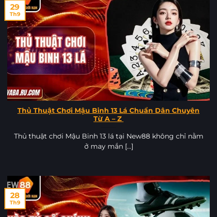
29
Th9
Thủ Thuật Chơi Mậu Binh 13 Lá Chuẩn Dân Chuyên
Từ A – Z
Thủ thuật chơi Mậu Binh 13 lá tại New88 không chỉ nằm
ở may mắn [...]
28
Th9