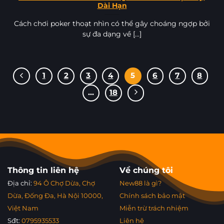
Dài Hạn
Cách chơi poker thoạt nhìn có thể gây choáng ngợp bởi
sự đa dạng về [...]
1
2
3
4
5
6
7
8
…
18
Thông tin liên hệ
Về chúng tôi
Địa chỉ:
94 Ô Chợ Dừa, Chợ
New88 là gì?
Dừa, Đống Đa, Hà Nội 10000,
Chính sách bảo mật
Việt Nam
Miễn trừ trách nhiệm
Sđt:
0795935533
Liên hệ