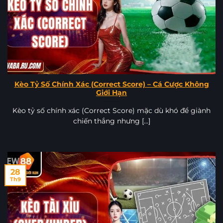
Kèo Tỷ Số Chính Xác (Correct Score) – Cá Cược Không
Giới Hạn
Kèo tỷ số chính xác (Correct Score) mặc dù khó để giành
chiến thắng nhưng [...]
28
Th9