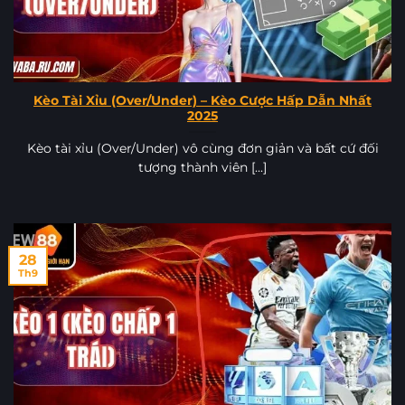
Kèo Tài Xỉu (Over/Under) – Kèo Cược Hấp Dẫn Nhất
2025
Kèo tài xỉu (Over/Under) vô cùng đơn giản và bất cứ đối
tượng thành viên [...]
28
Th9