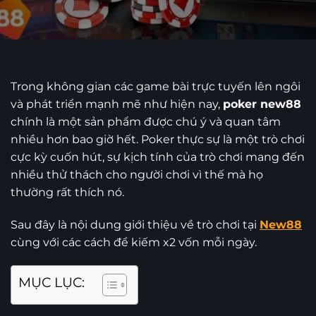
Trong không gian các game bài trực tuyến lên ngôi
và phát triển mạnh mẽ như hiện nay,
poker new88
chính là một sản phẩm được chú ý và quan tâm
nhiều hơn bao giờ hết. Poker thực sự là một trò chơi
cực kỳ cuốn hút, sự kịch tính của trò chơi mang đến
nhiều thử thách cho người chơi vì thế mà họ
thường rất thích nó.
Sau đây là nội dung giới thiệu về trò chơi tại
New88
cùng với các cách để kiếm x2 vốn mỗi ngày.
MỤC LỤC: