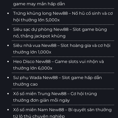
game may mắn hấp dẫn
Trứng khủng long New88 – Nổ hũ cổ sinh và cơ
hội thưởng lớn 5,000x
Siêu sạc dự phòng New88 – Slot game bùng
nổ, thắng jackpot khủng
Siêu nhà vua New88 – Slot hoàng gia và cơ hội
thưởng lớn 1,000x
Heo Disco New88 – Game slots vui nhộn và
thưởng lớn 6,000x
Sư phụ Wada New88 – Slot game hấp dẫn
thưởng cao
Xổ số miền Trung New88 – Cơ hội trúng
thưởng đơn giản mỗi ngày
Xổ số miền Nam New88 – Bí quyết săn thưởng
từ lô thủ chuyên nghiệp