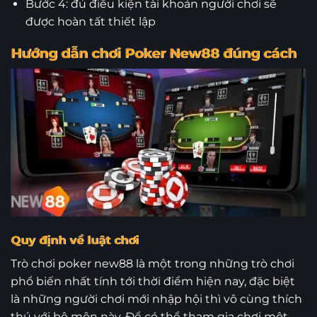
Bước 4: đủ điều kiện tài khoản người chơi sẽ
được hoàn tất thiết lập
Hướng dẫn chơi Poker New88 đúng cách
Quy định về luật chơi
Trò chơi poker new88 là một trong những trò chơi
phổ biến nhất tính tới thời điểm hiện nay, đặc biệt
là những người chơi mới nhập hội thì vô cùng thích
thú với bộ môn này. Để có thể tham gia chơi một