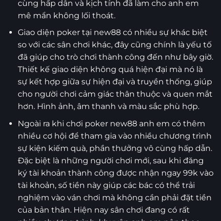
cùng hấp dẫn và kịch tính đã làm cho anh em
mê mẩn không lối thoát.
Giao diện poker tại new88 có nhiều sự khác biệt
so với các sân chơi khác, đây cũng chính là yếu tố
đã giúp cho trò chơi thành công đến như bây giờ.
Thiết kế giao diện không quá hiện đại mà nó là
sự kết hợp giữa sự hiện đại và truyền thống, giúp
cho người chơi cảm giác thân thuộc và quen mắt
hơn. Hình ảnh, âm thanh và màu sắc phù hợp.
Ngoài ra khi chơi poker new88 anh em có thêm
nhiều cơ hội để tham gia vào nhiều chương trình
sự kiện kiếm quà, phần thưởng vô cùng hấp dẫn.
Đặc biệt là những người chơi mới, sau khi đăng
ký tài khoản thành công được nhận ngay 99k vào
tài khoản, số tiền này giúp các bác có thể trải
nghiệm vào ván chơi mà không cần phải đặt tiền
của bản thân. Hiện nay sân chơi đang có rất