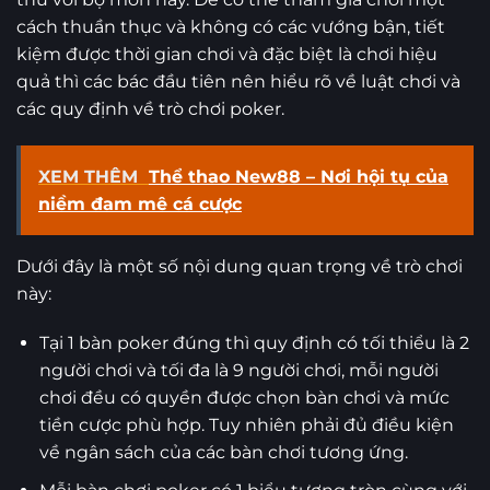
cách thuần thục và không có các vướng bận, tiết
kiệm được thời gian chơi và đặc biệt là chơi hiệu
quả thì các bác đầu tiên nên hiểu rõ về luật chơi và
các quy định về trò chơi poker.
XEM THÊM
Thể thao New88 – Nơi hội tụ của
niềm đam mê cá cược
Dưới đây là một số nội dung quan trọng về trò chơi
này:
Tại 1 bàn poker đúng thì quy định có tối thiểu là 2
người chơi và tối đa là 9 người chơi, mỗi người
chơi đều có quyền được chọn bàn chơi và mức
tiền cược phù hợp. Tuy nhiên phải đủ điều kiện
về ngân sách của các bàn chơi tương ứng.